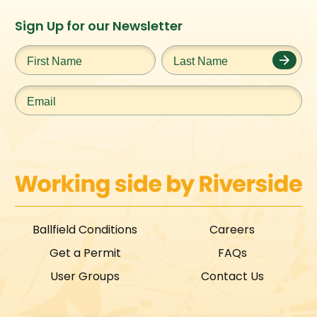
Instagram
Facebook
Twitter
TikTok
Sign Up for our Newsletter
URL
URL
URL
URL
First
Last
Name
*
Name
*
Email
*
Ballfield Conditions
Careers
Get a Permit
FAQs
User Groups
Contact Us