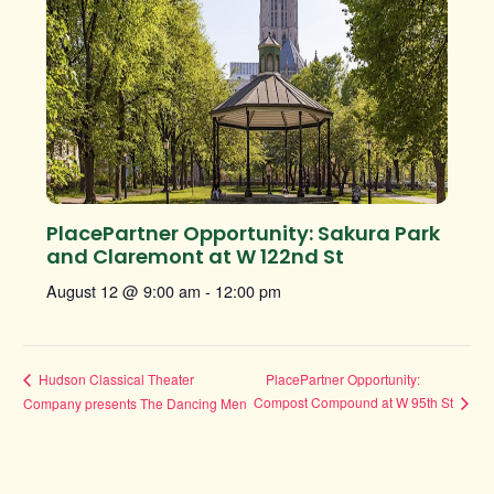
PlacePartner Opportunity: Sakura Park
and Claremont at W 122nd St
August 12 @ 9:00 am
-
12:00 pm
PlacePartner Opportunity:
Hudson Classical Theater
Compost Compound at W 95th St
Company presents The Dancing Men