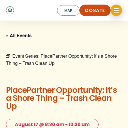
Skip
Click
to
DONATE
MAP
to
toggle
main
DONATE
navigat
content
menu.
« All Events
Event Series:
PlacePartner Opportunity: It’s a Shore
Thing – Trash Clean Up
PlacePartner Opportunity: It’s
a Shore Thing – Trash Clean
Up
August 17 @ 8:30 am
-
10:30 am